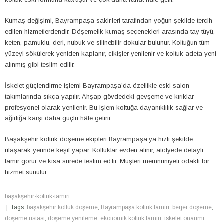
Kumaş değişimi, Bayrampaşa sakinleri tarafından yoğun şekilde tercih
edilen hizmetlerdendir. Döşemelik kumaş seçenekleri arasında tay tüyü,
keten, pamuklu, deri, nubuk ve silinebilir dokular bulunur. Koltuğun tüm
yüzeyi sökülerek yeniden kaplanır, dikişler yenilenir ve koltuk adeta yeni
alınmış gibi teslim edilir.
İskelet güçlendirme işlemi Bayrampaşa’da özellikle eski salon
takımlarında sıkça yapılır. Ahşap gövdedeki gevşeme ve kırıklar
profesyonel olarak yenilenir. Bu işlem koltuğa dayanıklılık sağlar ve
ağırlığa karşı daha güçlü hâle getirir.
Başakşehir koltuk döşeme ekipleri Bayrampaşa’ya hızlı şekilde
ulaşarak yerinde keşif yapar. Koltuklar evden alınır, atölyede detaylı
tamir görür ve kısa sürede teslim edilir. Müşteri memnuniyeti odaklı bir
hizmet sunulur.
başakşehir-koltuk-tamiri
| Tags:
başakşehir koltuk döşeme
,
Bayrampaşa koltuk tamiri
,
berjer döşeme
,
döşeme ustası
,
döşeme yenileme
,
ekonomik koltuk tamiri
,
iskelet onarımı
,