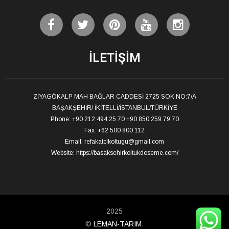
İLETIŞIM
ZİYAGÖKALP MAH BAĞLAR CADDESİ 2725 SOK NO:7/A
BAŞAKŞEHİR/ İKİTELLİ/İSTANBUL/TÜRKİYE
Phone: +90 212 494 25 70 +90 850 259 79 70
Fax: +62 500 800 112
Email:
refakatcikoltugu@gmail.com
Website:
https://basaksehirkoltukdoseme.com/
2025
©
LEMAN-TARIM
.