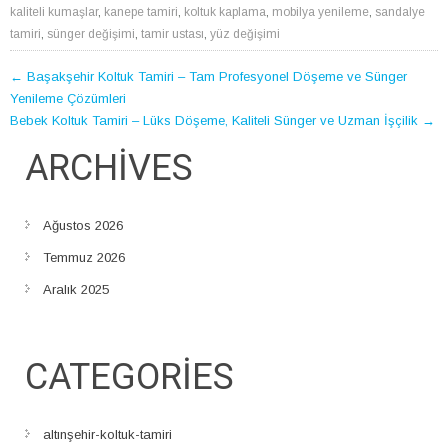
kaliteli kumaşlar
,
kanepe tamiri
,
koltuk kaplama
,
mobilya yenileme
,
sandalye
tamiri
,
sünger değişimi
,
tamir ustası
,
yüz değişimi
POST
←
Başakşehir Koltuk Tamiri – Tam Profesyonel Döşeme ve Sünger
Yenileme Çözümleri
NAVIGATION
Bebek Koltuk Tamiri – Lüks Döşeme, Kaliteli Sünger ve Uzman İşçilik
→
ARCHIVES
Ağustos 2026
Temmuz 2026
Aralık 2025
CATEGORIES
altınşehir-koltuk-tamiri