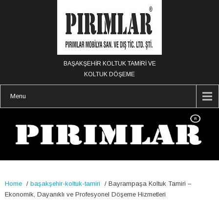
BAŞAKŞEHİR KOLTUK TAMİRİ VE
KOLTUK DÖŞEME
Menu
Home
/
başakşehir-koltuk-tamiri
/
Bayrampaşa Koltuk Tamiri –
Ekonomik, Dayanıklı ve Profesyonel Döşeme Hizmetleri