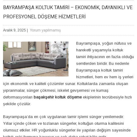
BAYRAMPAŞA KOLTUK TAMIRI – EKONOMIK, DAYANIKLI VE
PROFESYONEL DÖŞEME HIZMETLERI
Aralık 9, 2025
|
Yorum yapılmamış
Bayrampaşa, yoğun nüfusu ve
hareketli yaşamıyla koltuk
tamiri ihtiyacının en fazla olduğu
semtlerden biridir. Bu nedenle
Bayrampaşa koltuk tamiri
hizmetleri, hem ev hem iş yerleri
için ekonomik ve kaliteli çözümler sunar. Koltuklarda zamanla oluşan
yıpranmalar, sünger çökmesi, iskelet gevşemesi ve kumaş
deformasyonları
başakşehir koltuk döşeme
ekiplerinin tecrübesiyle hızlı
şekilde çözülür.
Bayrampaşa’da en çok uygulanan tamir işlemi sünger yenilemedir.
Yıllar içinde çöken ve tozlanan süngerler, koltuğun oturma kalitesini
olumsuz etkiler. HR yoğunluklu süngerler ile yapılan değişim sayesinde
koltuk eski formuna kavuşur ve çok daha rahat hâle gelir.