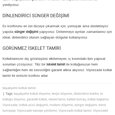
yeniliyoruz.
DINLENDIRICI SÜNGER DEĞIŞIMI
Ev konforunu en üst düzeye çıkarmak için, yumuşak ama destekleyici
yapıda
sünger değişimi
yapıyoruz. Dinlenmeye ayrılan zamanlarınız için
ideal, dinlendirici oturum sağlayan dolgular kullanıyoruz.
GÖRÜNMEZ İSKELET TAMIRI
Koltuklarınızın dış görünüşünü etkilemeyen, iç kısımdaki tüm yapısal
sorunları çözüyoruz. Titiz bir
iskelet tamiri
ile koltuğunuzun hem
sağlamlığını hem de sessizliğini garanti altına alıyoruz. Vişnezade koltuk
tamiri ile evinizin konforu artar.
başakşehir-koltuk-tamiri
| Tags:
başakşehir koltuk döşeme
,
berjer döşeme
,
dinlendirici konfor
,
ev
koltuğu döşeme
,
garantili koltuk
,
iskelet tamir
,
kaliteli kumaş
,
koltuk kaplama
Vişnezade
,
koltuk yüzü değişimi
,
modern döşeme
,
sünger değişimi
,
trend
kumaşlar
,
Vişnezade kanepe yenileme
,
Vişnezade koltuk tamiri
,
Vişnezade