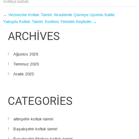
mobilya tadilatı
POST
←
Vezneciler Koltuk Tamiri: Akademik Çevreye Uyumlu Kalite
Yakuplu Koltuk Tamiri: Konforu Yeniden Keşfedin
→
NAVIGATION
ARCHIVES
Ağustos 2026
Temmuz 2026
Aralık 2025
CATEGORIES
altınşehir-koltuk-tamiri
Başakşehir koltuk tamiri
Başakşehir Merkez-koltuk-tamiri