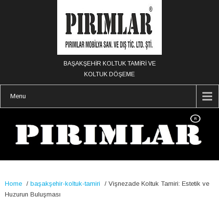
BAŞAKŞEHİR KOLTUK TAMİRİ VE
KOLTUK DÖŞEME
Menu
Home
/
başakşehir-koltuk-tamiri
/
Vişnezade Koltuk Tamiri: Estetik ve
Huzurun Buluşması