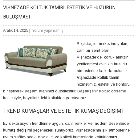
VIŞNEZADE KOLTUK TAMIRI: ESTETIK VE HUZURUN
BULUŞMASI
Aralık 14, 2025
|
Yorum yapılmamış
Beşiktaş’ın merkezine yakın,
zarif bir semt olan
Vişnezade’de, koltuklarınızın
yenilenmesi evinizin huzurlu
atmosferine katkıda bulunur.
Vişnezade koltuk tamiri
hizmetimiz, estetik ve konforu
birleştirerek yaşam alanınızı güzelleştirir. Başakşehir koltuk döşeme
kalitesiyle, hayalinizdeki koltukları yaratıyoruz.
TREND KUMAŞLAR VE ESTETIK KUMAŞ DEĞIŞIMI
Ev dekorasyon trendlerine uygun, canlı renkler ve modern desenlerde
kumaş değişimi
seçenekleri sunuyoruz. Vişnezade’nin şık atmosferine
uyum sağlayacak, göz alıcı ve kaliteli kumaşlarla koltuklarınızı