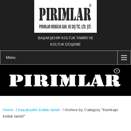
BAŞAKŞEHİR KOLTUK TAMİRİ VE
KOLTUK DÖŞEME
Menu
Home
/
başakşehir-koltuk-tamiri
/
Archive by Category "Kumkapı
koltuk tamiri"