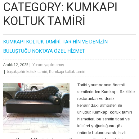
CATEGORY: KUMKAPI
KOLTUK TAMIRI
KUMKAPI KOLTUK TAMIRI: TARIHIN VE DENIZIN
BULUŞTUĞU NOKTAYA ÖZEL HIZMET
Aralık 12, 2025
|
Yorum yapılmamış
|
başakşehir-koltuk-tamiri
,
Kumkapı koltuk tamiri
Tarihi yarımadanın önemli
semtlerinden Kumkapı, özellikle
restoranları ve deniz
kenarındaki atmosferi ile
ünlüdür. Kumkapı koltuk tamiri
hizmetleri, bu semtin ticari ve
kültürel yoğunluğunu göz
önünde bulundurarak, hızlı,