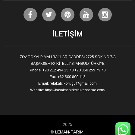
İLETIŞIM
ZİYAGÖKALP MAH BAĞLAR CADDESİ 2725 SOK NO:7/A
BAŞAKŞEHİR/ İKİTELLİ/İSTANBUL/TÜRKİYE
Phone: +90 212 494 25 70 +90 850 259 79 70
Fax: +62 500 800 112
Email:
refakatcikoltugu@gmail.com
Website:
https://basaksehirkoltukdoseme.com/
2025
©
LEMAN-TARIM
.