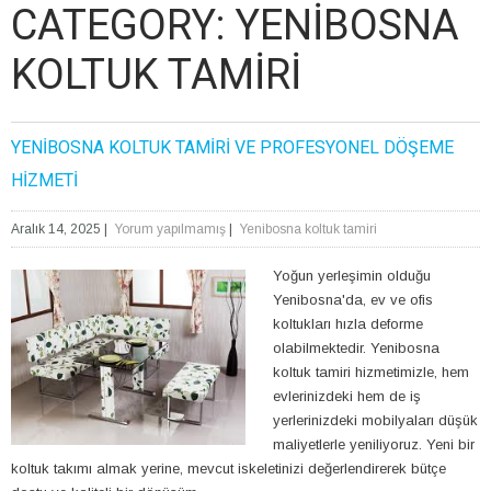
CATEGORY: YENIBOSNA
KOLTUK TAMIRI
YENIBOSNA KOLTUK TAMIRI VE PROFESYONEL DÖŞEME
HIZMETI
Aralık 14, 2025
|
Yorum yapılmamış
|
Yenibosna koltuk tamiri
Yoğun yerleşimin olduğu
Yenibosna'da, ev ve ofis
koltukları hızla deforme
olabilmektedir. Yenibosna
koltuk tamiri hizmetimizle, hem
evlerinizdeki hem de iş
yerlerinizdeki mobilyaları düşük
maliyetlerle yeniliyoruz. Yeni bir
koltuk takımı almak yerine, mevcut iskeletinizi değerlendirerek bütçe