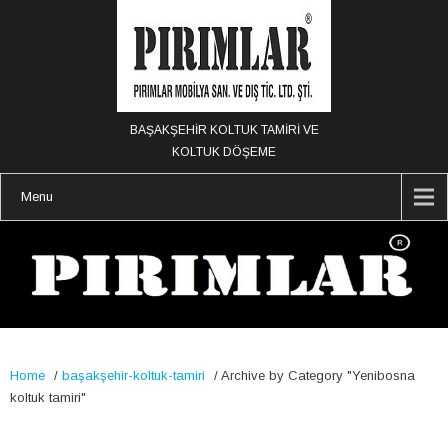
BAŞAKŞEHİR KOLTUK TAMİRİ VE
KOLTUK DÖŞEME
Menu
Home
/
başakşehir-koltuk-tamiri
/
Archive by Category "Yenibosna
koltuk tamiri"