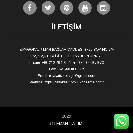
İLETIŞIM
ZİYAGÖKALP MAH BAĞLAR CADDESİ 2725 SOK NO:7/A
BAŞAKŞEHİR/ İKİTELLİ/İSTANBUL/TÜRKİYE
Phone: +90 212 494 25 70 +90 850 259 79 70
Fax: +62 500 800 112
Email:
refakatcikoltugu@gmail.com
Website:
https://basaksehirkoltukdoseme.com/
2025
©
LEMAN-TARIM
.