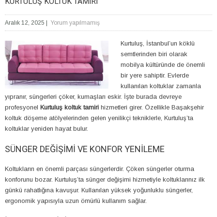
KURTULUŞ KOLTUK TAMIRI
Aralık 12, 2025
|
Yorum yapılmamış
Kurtuluş, İstanbul’un köklü
semtlerinden biri olarak
mobilya kültüründe de önemli
bir yere sahiptir. Evlerde
kullanılan koltuklar zamanla
yıpranır, süngerleri çöker, kumaşları eskir. İşte burada devreye
profesyonel
Kurtuluş koltuk tamiri
hizmetleri girer. Özellikle Başakşehir
koltuk döşeme atölyelerinden gelen yenilikçi tekniklerle, Kurtuluş’ta
koltuklar yeniden hayat bulur.
SÜNGER DEĞIŞIMI VE KONFOR YENILEME
Koltukların en önemli parçası süngerlerdir. Çöken süngerler oturma
konforunu bozar. Kurtuluş’ta sünger değişimi hizmetiyle koltuklarınız ilk
günkü rahatlığına kavuşur. Kullanılan yüksek yoğunluklu süngerler,
ergonomik yapısıyla uzun ömürlü kullanım sağlar.