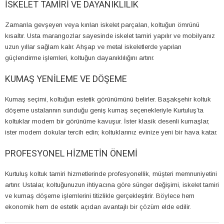
İSKELET TAMIRI VE DAYANIKLILIK
Zamanla gevşeyen veya kırılan iskelet parçaları, koltuğun ömrünü
kısaltır. Usta marangozlar sayesinde iskelet tamiri yapılır ve mobilyanız
uzun yıllar sağlam kalır. Ahşap ve metal iskeletlerde yapılan
güçlendirme işlemleri, koltuğun dayanıklılığını artırır.
KUMAŞ YENILEME VE DÖŞEME
Kumaş seçimi, koltuğun estetik görünümünü belirler. Başakşehir koltuk
döşeme ustalarının sunduğu geniş kumaş seçenekleriyle Kurtuluş’ta
koltuklar modern bir görünüme kavuşur. İster klasik desenli kumaşlar,
ister modern dokular tercih edin; koltuklarınız evinize yeni bir hava katar.
PROFESYONEL HIZMETIN ÖNEMI
Kurtuluş koltuk tamiri hizmetlerinde profesyonellik, müşteri memnuniyetini
artırır. Ustalar, koltuğunuzun ihtiyacına göre sünger değişimi, iskelet tamiri
ve kumaş döşeme işlemlerini titizlikle gerçekleştirir. Böylece hem
ekonomik hem de estetik açıdan avantajlı bir çözüm elde edilir.