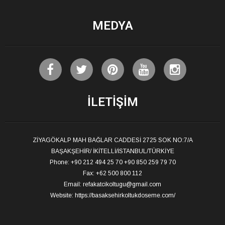
MEDYA
İLETIŞIM
ZİYAGÖKALP MAH BAĞLAR CADDESİ 2725 SOK NO:7/A
BAŞAKŞEHİR/ İKİTELLİ/İSTANBUL/TÜRKİYE
Phone: +90 212 494 25 70 +90 850 259 79 70
Fax: +62 500 800 112
Email:
refakatcikoltugu@gmail.com
Website:
https://basaksehirkoltukdoseme.com/