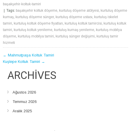
başakşehir-koltuk-tamiri
| Tags:
başakşehir koltuk döşeme
,
kurtuluş döşeme atölyesi
,
kurtuluş döşeme
kumaş
,
kurtuluş döşeme sünger
,
kurtuluş döşeme ustası
,
kurtuluş iskelet
tamiri
,
kurtuluş koltuk döşeme fiyatları
,
kurtuluş koltuk tamircisi
,
kurtuluş koltuk
tamiri
,
kurtuluş koltuk yenileme
,
kurtuluş kumaş yenileme
,
kurtuluş mobilya
döşeme
,
kurtuluş mobilya tamiri
,
kurtuluş sünger değişimi
,
kurtuluş tamir
hizmeti
POST
←
Mahmutpaşa Koltuk Tamiri
Kuştepe Koltuk Tamiri
→
NAVIGATION
ARCHIVES
Ağustos 2026
Temmuz 2026
Aralık 2025