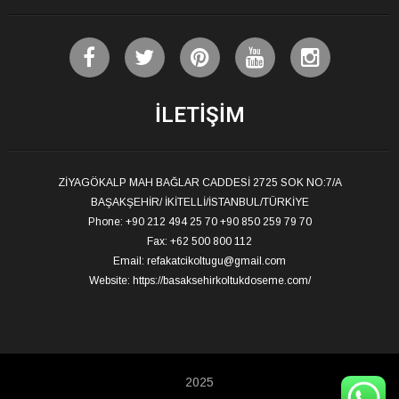
İLETIŞIM
ZİYAGÖKALP MAH BAĞLAR CADDESİ 2725 SOK NO:7/A
BAŞAKŞEHİR/ İKİTELLİ/İSTANBUL/TÜRKİYE
Phone: +90 212 494 25 70 +90 850 259 79 70
Fax: +62 500 800 112
Email:
refakatcikoltugu@gmail.com
Website:
https://basaksehirkoltukdoseme.com/
2025