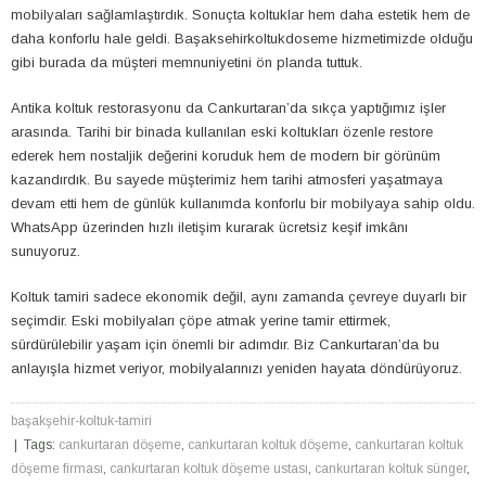
mobilyaları sağlamlaştırdık. Sonuçta koltuklar hem daha estetik hem de
daha konforlu hale geldi. Başaksehirkoltukdoseme hizmetimizde olduğu
gibi burada da müşteri memnuniyetini ön planda tuttuk.
Antika koltuk restorasyonu da Cankurtaran’da sıkça yaptığımız işler
arasında. Tarihi bir binada kullanılan eski koltukları özenle restore
ederek hem nostaljik değerini koruduk hem de modern bir görünüm
kazandırdık. Bu sayede müşterimiz hem tarihi atmosferi yaşatmaya
devam etti hem de günlük kullanımda konforlu bir mobilyaya sahip oldu.
WhatsApp üzerinden hızlı iletişim kurarak ücretsiz keşif imkânı
sunuyoruz.
Koltuk tamiri sadece ekonomik değil, aynı zamanda çevreye duyarlı bir
seçimdir. Eski mobilyaları çöpe atmak yerine tamir ettirmek,
sürdürülebilir yaşam için önemli bir adımdır. Biz Cankurtaran’da bu
anlayışla hizmet veriyor, mobilyalarınızı yeniden hayata döndürüyoruz.
başakşehir-koltuk-tamiri
| Tags:
cankurtaran döşeme
,
cankurtaran koltuk döşeme
,
cankurtaran koltuk
döşeme firması
,
cankurtaran koltuk döşeme ustası
,
cankurtaran koltuk sünger
,