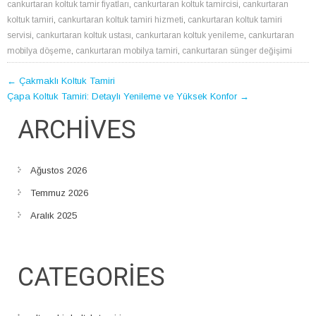
cankurtaran koltuk tamir fiyatları
,
cankurtaran koltuk tamircisi
,
cankurtaran
koltuk tamiri
,
cankurtaran koltuk tamiri hizmeti
,
cankurtaran koltuk tamiri
servisi
,
cankurtaran koltuk ustası
,
cankurtaran koltuk yenileme
,
cankurtaran
mobilya döşeme
,
cankurtaran mobilya tamiri
,
cankurtaran sünger değişimi
POST
←
Çakmaklı Koltuk Tamiri
Çapa Koltuk Tamiri: Detaylı Yenileme ve Yüksek Konfor
→
NAVIGATION
ARCHIVES
Ağustos 2026
Temmuz 2026
Aralık 2025
CATEGORIES