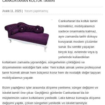
CANKURTARAN KOLTUK TAMIRI
Aralık 11, 2025
|
Yorum yapılmamış
Cankurtaran’da koltuk tamiri
hizmetimiz, mobilyalarınızı
sadece onarmakla kalmaz,
aynı zamanda tarihi dokuyu
koruyarak modern çözümler
sunar. Bu semtte yaşayan
birçok kişi, evlerinde veya iş
yerlerinde kullandıkları
koltukların zamanla yıprandığını, süngerlerinin çöktüğünü ve
döşemelerinin eskidiğini fark eder. Yeni koltuk almak yerine profesyonel
tamir hizmeti almak hem bütçenizi korur hem de nostaljik değer taşıyan
mobilyalarınızı yaşatır.
Bizim yaptığımız işler arasında döşeme yenileme, sünger değişimi ve
iskelet tamiri öne çıkar. Geçtiğimiz günlerde Cankurtaran’da bir
müşterimizin salon koltuklarını yeniledik. Leke tutmaz kumaşla döşeme
değişimi yaptık, çöken süngerleri yeniledik ve iskelet tamiriyle