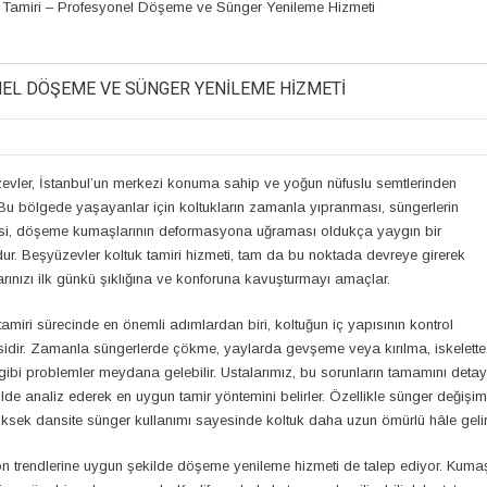
 Tamiri – Profesyonel Döşeme ve Sünger Yenileme Hizmeti
NEL DÖŞEME VE SÜNGER YENILEME HIZMETI
evler, İstanbul’un merkezi konuma sahip ve yoğun nüfuslu semtlerinden
. Bu bölgede yaşayanlar için koltukların zamanla yıpranması, süngerlerin
i, döşeme kumaşlarının deformasyona uğraması oldukça yaygın bir
ur. Beşyüzevler koltuk tamiri hizmeti, tam da bu noktada devreye girerek
arınızı ilk günkü şıklığına ve konforuna kavuşturmayı amaçlar.
tamiri sürecinde en önemli adımlardan biri, koltuğun iç yapısının kontrol
sidir. Zamanla süngerlerde çökme, yaylarda gevşeme veya kırılma, iskelette
gibi problemler meydana gelebilir. Ustalarımız, bu sorunların tamamını detay
ilde analiz ederek en uygun tamir yöntemini belirler. Özellikle sünger değişim
Yüksek dansite sünger kullanımı sayesinde koltuk daha uzun ömürlü hâle gelir
 trendlerine uygun şekilde döşeme yenileme hizmeti de talep ediyor. Kuma