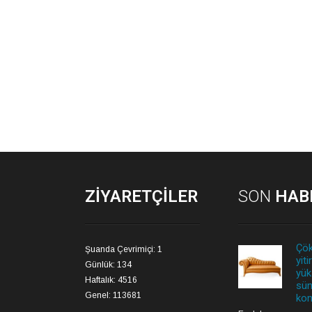
ZIYARETÇILER
SON
HAB
Çök
Şuanda Çevrimiçi: 1
yit
Günlük: 134
yük
Haftalık: 4516
sün
Genel: 113681
kon