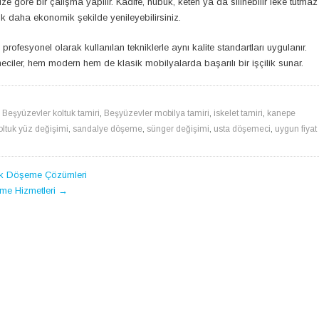
göre bir çalışma yapılır. Kadife, nubuk, keten ya da silinebilir leke tutmaz
çok daha ekonomik şekilde yenileyebilirsiniz.
ofesyonel olarak kullanılan tekniklerle aynı kalite standartları uygulanır.
ciler, hem modern hem de klasik mobilyalarda başarılı bir işçilik sunar.
,
Beşyüzevler koltuk tamiri
,
Beşyüzevler mobilya tamiri
,
iskelet tamiri
,
kanepe
oltuk yüz değişimi
,
sandalye döşeme
,
sünger değişimi
,
usta döşemeci
,
uygun fiyat
tik Döşeme Çözümleri
eme Hizmetleri
→