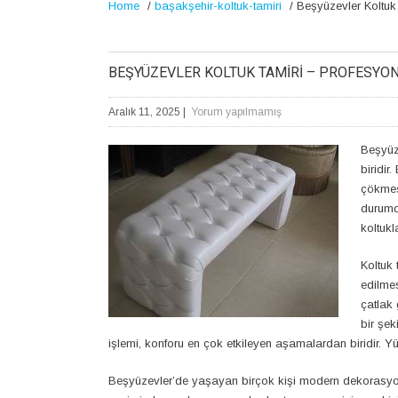
Home
/
başakşehir-koltuk-tamiri
/
Beşyüzevler Koltuk
BEŞYÜZEVLER KOLTUK TAMIRI – PROFESYO
Aralık 11, 2025
|
Yorum yapılmamış
Beşyüz
biridir
çökmes
durumd
koltukl
Koltuk 
edilme
çatlak 
bir şek
işlemi, konforu en çok etkileyen aşamalardan biridir. 
Beşyüzevler’de yaşayan birçok kişi modern dekorasyon