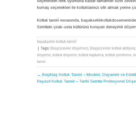
seçiminden renk uyumuna kadar tamamen sizin zevkinize 
kumaş seçenekleri ile koltuklarınızı sıfır almak yerine 
Koltuk tamiri esnasında, başaksehirkoltukdosemeninde pr
Semtteki çırak–usta kültürünü koruyan deneyimli döşeme
başakşehir-koltuk-tamiri
| Tags:
Beşyüzevler döşemeci
,
Beşyüzevler koltuk atölyesi
döşeme
,
koltuk döşeme
,
koltuk kaplama
,
koltuk yenileme
,
k
tamir
POST
←
Beşiktaş Koltuk Tamiri – Modern, Dayanıklı ve Este
Beyazıt Koltuk Tamiri – Tarihi Semtte Profesyonel Döş
NAVIGATION