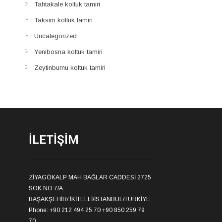
Tahtakale koltuk tamiri
Taksim koltuk tamiri
Uncategorized
Yenibosna koltuk tamiri
Zeytinburnu koltuk tamiri
İLETIŞIM
ZİYAGÖKALP MAH BAĞLAR CADDESİ 2725
SOK NO:7/A
BAŞAKŞEHİR/ İKİTELLİ/İSTANBUL/TÜRKİYE
Phone: +90 212 494 25 70 +90 850 259 79
70