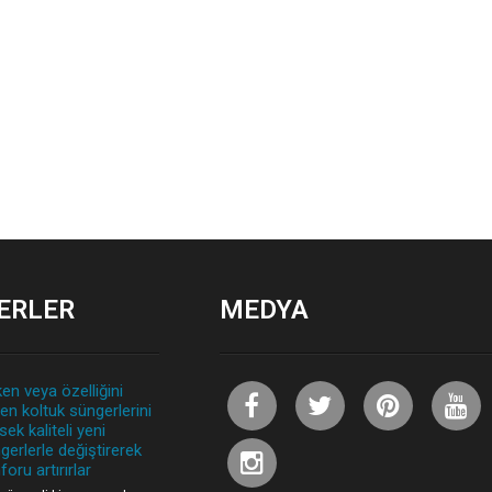
ERLER
MEDYA
en veya özelliğini
iren koltuk süngerlerini
sek kaliteli yeni
gerlerle değiştirerek
foru artırırlar