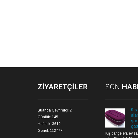
ZIYARETÇILER
SON
HAB
Kış
Şuanda Çevrimiçi: 2
ala
Günlük: 145
şar
Haftalık: 3612
çöz
Genel: 112777
Kış bahçeleri, ev s