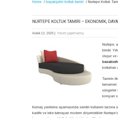
Home
/
başakşehir-koltuk-tamiri
/
Nurtepe Koltuk Tam
NURTEPE KOLTUK TAMIRI – EKONOMIK, DAYA
Aralık 12, 2025
|
Yorum yapılmamış
Nurtepe, a
biridir. Y
oluşur ve
basakseh
koltukları
Tamirin il
tamamen çö
süngerler 
koruyan sün
Kumaş yenileme aşamasında semtin kullanım tarzına uygu
kadife ve leke tutmayan modern döşemelikler Nurtepe’de