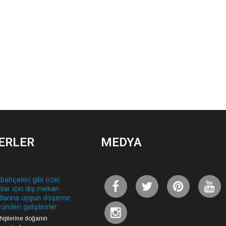
ERLER
MEDYA
 bahçeleri gibi özel
nlar için dış mekan
tlarına uygun döşeme
ümleri geliştirirler
ahiplerine doğanın