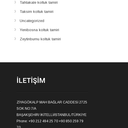
Tahtakale koltuk tamiri
Taksim koltuk tamiri
Uncategorized
Yenibosna koltuk tamiri
Zeytinburnu koltuk tamiri
İLETIŞIM
ZİYAGÖKALP MAH BAĞLAR CADDESİ 2725
SOK NO:7/A
BAŞAKŞEHİR/ İKİTELLİ/İSTANBUL/TÜRKİYE
Phone: +90 212 494 25 70 +90 850 259 79
70