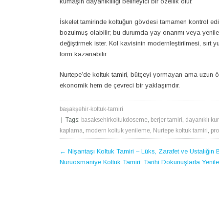
kumaşın dayanıklılığı belirleyici bir özellik olur.
İskelet tamirinde koltuğun gövdesi tamamen kontrol edil
bozulmuş olabilir; bu durumda yay onarımı veya yenileme
değiştirmek ister. Kol kavisinin modernleştirilmesi, sır
form kazanabilir.
Nurtepe’de koltuk tamiri, bütçeyi yormayan ama uzun 
ekonomik hem de çevreci bir yaklaşımdır.
başakşehir-koltuk-tamiri
| Tags:
basaksehirkoltukdoseme
,
berjer tamiri
,
dayanıklı k
kaplama
,
modern koltuk yenileme
,
Nurtepe koltuk tamiri
,
pro
POST
←
Nişantaşı Koltuk Tamiri – Lüks, Zarafet ve Ustalığın
Nuruosmaniye Koltuk Tamiri: Tarihi Dokunuşlarla Yeni
NAVIGATION