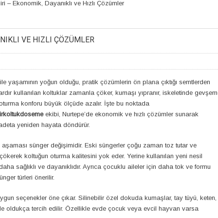
iri – Ekonomik, Dayanıklı ve Hızlı Çözümler
NIKLI VE HIZLI ÇÖZÜMLER
ile yaşamının yoğun olduğu, pratik çözümlerin ön plana çıktığı semtlerden
ıllardır kullanılan koltuklar zamanla çöker, kumaşı yıpranır, iskeletinde gevşe
 oturma konforu büyük ölçüde azalır. İşte bu noktada
irkoltukdoseme
ekibi, Nurtepe’de ekonomik ve hızlı çözümler sunarak
 adeta yeniden hayata döndürür.
k aşaması sünger değişimidir. Eski süngerler çoğu zaman toz tutar ve
kerek koltuğun oturma kalitesini yok eder. Yerine kullanılan yeni nesil
daha sağlıklı ve dayanıklıdır. Ayrıca çocuklu aileler için daha tok ve formu
ger türleri önerilir.
n seçenekler öne çıkar. Silinebilir özel dokuda kumaşlar, tay tüyü, keten,
 oldukça tercih edilir. Özellikle evde çocuk veya evcil hayvan varsa