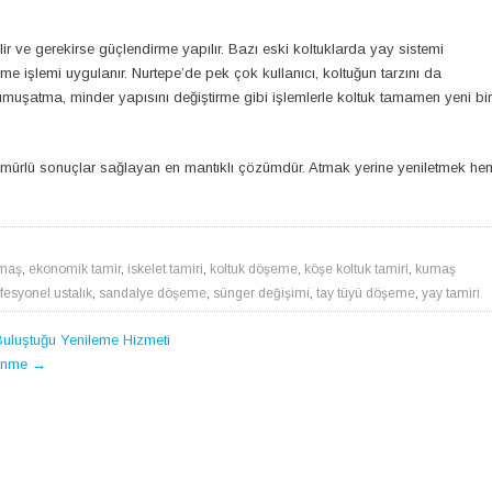
ir ve gerekirse güçlendirme yapılır. Bazı eski koltuklarda yay sistemi
 işlemi uygulanır. Nurtepe’de pek çok kullanıcı, koltuğun tarzını da
t yumuşatma, minder yapısını değiştirme gibi işlemlerle koltuk tamamen yeni bir
ömürlü sonuçlar sağlayan en mantıklı çözümdür. Atmak yerine yeniletmek he
umaş
,
ekonomik tamir
,
iskelet tamiri
,
koltuk döşeme
,
köşe koltuk tamiri
,
kumaş
fesyonel ustalık
,
sandalye döşeme
,
sünger değişimi
,
tay tüyü döşeme
,
yay tamiri
 Buluştuğu Yenileme Hizmeti
lenme
→